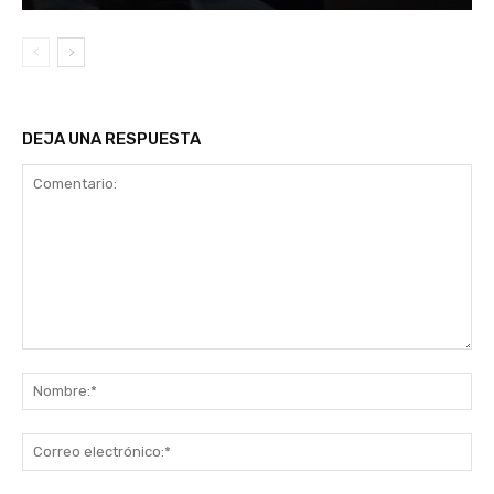
DEJA UNA RESPUESTA
Comentario:
No
Co
ele