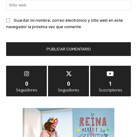
Sit
we
Guardar mi nombre, correo electrónico y sitio web en este
navegador la próxima vez que comente.
0
0
1
Seguidores
Seguidores
Suscriptores