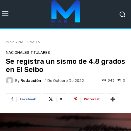
Inicio
NACIONALES
NACIONALES
TITULARES
Se registra un sismo de 4.8 grados
en El Seibo
By
Redacción
343
0
1 De Octubre De 2022
Facebook
X
Pinterest