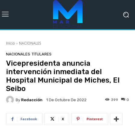
Inicio
NACIONALES
NACIONALES
TITULARES
Vicepresidenta anuncia
intervención inmediata del
Hospital Municipal de Miches, El
Seibo
By
Redacción
399
0
1 De Octubre De 2022
Facebook
X
Pinterest