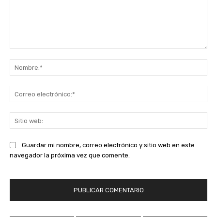
Comentario:
No
Co
ele
Sit
we
Guardar mi nombre, correo electrónico y sitio web en este
navegador la próxima vez que comente.