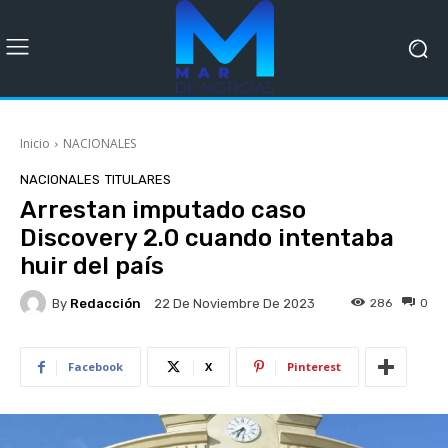
Inicio
NACIONALES
NACIONALES
TITULARES
Arrestan imputado caso
Discovery 2.0 cuando intentaba
huir del país
By
Redacción
286
0
22 De Noviembre De 2023
Facebook
X
Pinterest