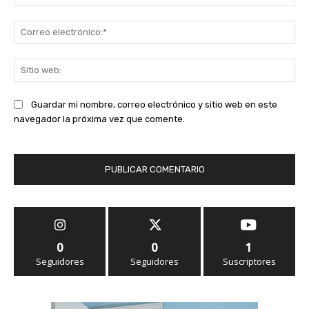
Co
ele
Sit
we
Guardar mi nombre, correo electrónico y sitio web en este
navegador la próxima vez que comente.
0
0
1
Seguidores
Seguidores
Suscriptores