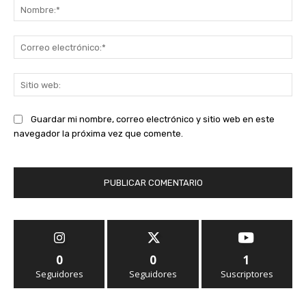
No
Co
ele
Sit
we
Guardar mi nombre, correo electrónico y sitio web en este
navegador la próxima vez que comente.
0
0
1
Seguidores
Seguidores
Suscriptores