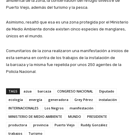
ambiental de la zona, la conservación del refugio silvestre de
Puerto Viejo, además del turismo y la pesca.
Asimismo, resaltó que esa es una zona protegida por el Ministerio
de Medio Ambiente donde existen cinco especies de manglares,
únicos en el mundo.
Comunitarios de la zona realizaron una manifestación a inicios de
esta semana en contra de los trabajos de la instalación de
la barcaza y la misma fue repelida por unos 250 agentes de la
Policía Nacional.
TAGS
azua
barcaza
CONGRESO NACIONAL
Diputado
ecología
energía
generadora
Grey Pérez
instalación
INTERNACIONALES
Los Negros
manifestación
MINISTERIO DE MEDIO AMBIENTE
MUNDO
PRESIDENTE
productora
provincia
Puerto Viejo
Ruddy González
trabajos
Turismo