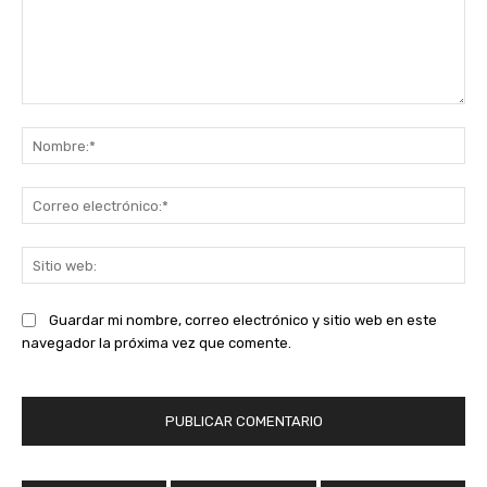
Comentario:
No
Co
ele
Sit
we
Guardar mi nombre, correo electrónico y sitio web en este
navegador la próxima vez que comente.