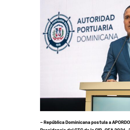
– Rep
ú
blica Dominicana postula a APORDOM