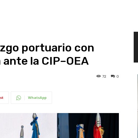
azgo portuario con
 ante la CIP–OEA
72
0
st
WhatsApp